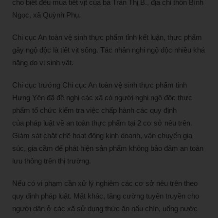
cho biết đều mua tiết vịt của bà Trần Thị B., địa chỉ thôn Bình
Ngọc, xã Quỳnh Phụ.
Chi cục An toàn vệ sinh thực phẩm tỉnh kết luận, thực phẩm
gây ngộ độc là tiết vịt sống. Tác nhân nghi ngộ độc nhiều khả
năng do vi sinh vật.
Chi cục trưởng Chi cục An toàn vệ sinh thực phẩm tỉnh
Hưng Yên đã đề nghị các xã có người nghi ngộ độc thực
phẩm tổ chức kiểm tra việc chấp hành các quy định
của pháp luật về an toàn thực phẩm tại 2 cơ sở nêu trên.
Giám sát chặt chẽ hoạt động kinh doanh, vận chuyển gia
súc, gia cầm để phát hiện sản phẩm không bảo đảm an toàn
lưu thông trên thị trường.
Nếu có vi phạm cần xử lý nghiêm các cơ sở nêu trên theo
quy định pháp luật. Mặt khác, tăng cường tuyên truyền cho
người dân ở các xã sử dụng thức ăn nấu chín, uống nước