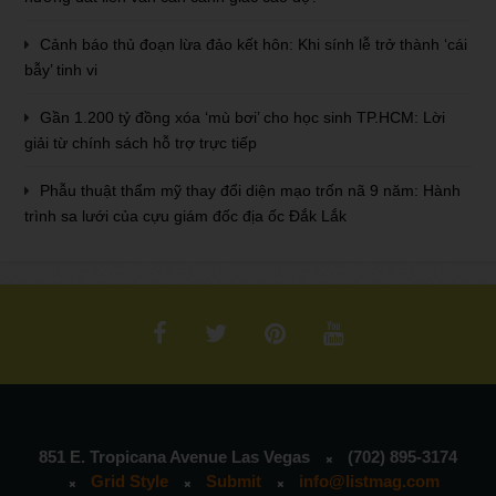
Cảnh báo thủ đoạn lừa đảo kết hôn: Khi sính lễ trở thành ‘cái
bẫy’ tinh vi
Gần 1.200 tỷ đồng xóa ‘mù bơi’ cho học sinh TP.HCM: Lời
giải từ chính sách hỗ trợ trực tiếp
Phẫu thuật thẩm mỹ thay đổi diện mạo trốn nã 9 năm: Hành
trình sa lưới của cựu giám đốc địa ốc Đắk Lắk
851 E. Tropicana Avenue Las Vegas
(702) 895-3174
Grid Style
Submit
info@listmag.com