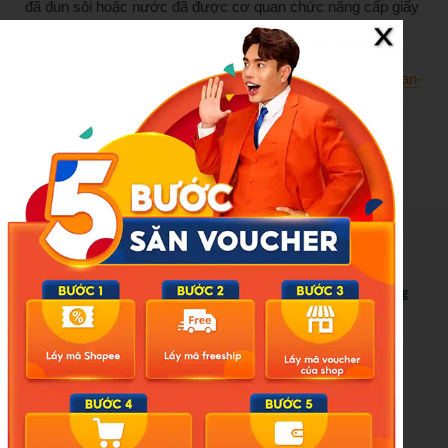
đã đun sôi hoặc nước đã được cơ quan chức năng cấp giấy
chứng nhận cơ sở đủ điều kiện an toàn thực phẩm.
Nguồn:
https://nld.com.vn/31-nguoi-nghi-ngo-doc-thuc-do-an-
tiet-canh-vit-196260514224320628.htm
New Posts
Bão số 3 hình thành trên Biển Đông: Vì sao không ảnh hưởng
đất liền vẫn cần cảnh giác cao độ?
Cảnh báo thủ đoạn lừa đảo kết hôn: Khi sính lễ trở thành ‘cái
bẫy’ tinh vi