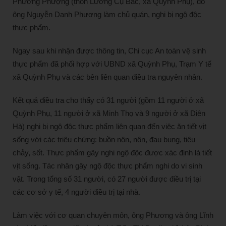
Phương Phượng (thôn Lương Cụ Bắc, xã Quỳnh Phụ), do
ông Nguyễn Danh Phương làm chủ quán, nghi bị ngộ độc
thực phẩm.
Ngay sau khi nhận được thông tin, Chi cục An toàn vệ sinh
thực phẩm đã phối hợp với UBND xã Quỳnh Phụ, Trạm Y tế
xã Quỳnh Phụ và các bên liên quan điều tra nguyên nhân.
Kết quả điều tra cho thấy có 31 người (gồm 11 người ở xã
Quỳnh Phụ, 11 người ở xã Minh Thọ và 9 người ở xã Diên
Hà) nghi bị ngộ độc thực phẩm liên quan đến việc ăn tiết vịt
sống với các triệu chứng: buồn nôn, nôn, đau bụng, tiêu
chảy, sốt. Thực phẩm gây nghi ngộ độc được xác định là tiết
vịt sống. Tác nhân gây ngộ độc thực phẩm nghi do vi sinh
vật. Trong tổng số 31 người, có 27 người được điều trị tại
các cơ sở y tế, 4 người điều trị tại nhà.
Làm việc với cơ quan chuyên môn, ông Phương và ông Lĩnh