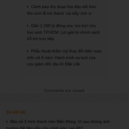
Cảnh báo thủ đoạn lừa đảo kết hôn:
Khi sính lễ trở thành ‘cái bẫy’ tinh vi
Gần 1.200 tỷ đồng xóa ‘mù bơi’ cho
học sinh TP.HCM: Lời giải từ chính sách
hỗ trợ trực tiếp
Phẫu thuật thẩm mỹ thay đổi diện mạo
trốn nã 9 năm: Hành trình sa lưới của
cựu giám đốc địa ốc Đắk Lắk
Comments are closed.
Bài viết mới
Bão số 3 hình thành trên Biển Đông: Vì sao không ảnh
hưởng đất liền vẫn cần cảnh giác cao độ?